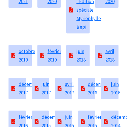
2021
2020
- Édition
2020
spéciale
Myriophylle
à épi
octobre
février
juin
avril
2019
2019
2018
2018
décembre
juin
avril
décembre
juin
2017
2017
2017
2016
2016
février
décembre
juin
février
décem
2016
2015
2015
2015
2014