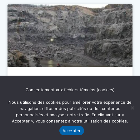
Lancement de la campagne du
NON – mise à jour et dernières
Consentement aux fichiers témoins (cookies)
nouvelles
Nous utilisons des cookies pour améliorer votre expérience de
navigation, diffuser des publicités ou des contenus
personnalisés et analyser notre trafic. En cliquant sur «
Pour donner suite à notre courriel du 2 juillet
Accepter », vous consentez à notre utilisation des cookies.
dernier annonçant le lancement de la campagne
Accepter
du NON et la réunion du 5 juillet, nous aimerions